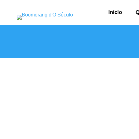
Início
Q
A Ericeira é um dos destinos de praia mais procurad
Europa. Ficando alojado no Boomerang do Século, t
região, ideais para surf, relaxamento e contacto com a