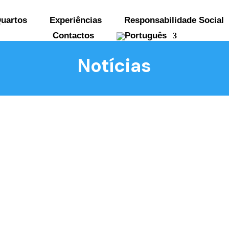
uartos
Experiências
Responsabilidade Social
Contactos
Notícias
os em Portugal e a única Reserva Mundial de Surf da
em acesso rápido a algumas das melhores praias da
 natureza. 🏄...