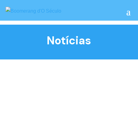
Notícias
Boomerang d´o Século: un nuevo refugio en Ericeira
donde el mar, la memoria y la sostenibilidad se
encuentran. En Ericeira, donde el Atlántico marca el
ritmo de los días y el paisaje invita a desacelerar,